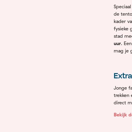
Speciaal
de tento
kader v
fysieke 
stad me
uur
. Een
mag je g
Extra
Jonge fa
trekken 
direct m
Bekijk 