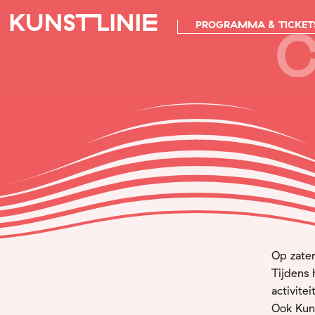
C
PROGRAMMA & TICKET
Op zater
Tijdens
activite
Ook Kuns