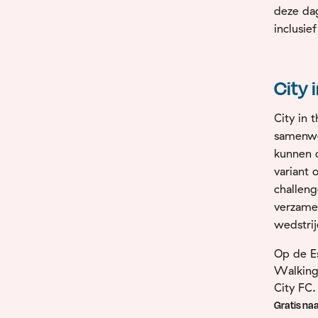
deze d
inclusie
City 
City in 
samenwe
kunnen d
variant 
challeng
verzame
wedstrij
Op de E
Walking 
City FC.
Gratis na