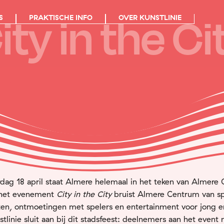
ity in the Ci
S
PRAKTISCHE INFO
OVER KUNSTLINIE
dag 18 april staat Almere helemaal in het teken van Almere 
 het evenement
City in the City
bruist Almere Centrum van sp
iten, ontmoetingen met spelers en entertainment voor jong e
tlinie sluit aan bij dit stadsfeest: deelnemers aan het even