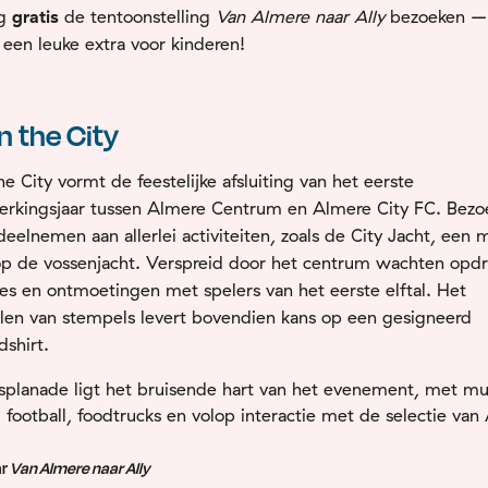
ag
gratis
de tentoonstelling
Van Almere naar Ally
bezoeken –
f een leuke extra voor kinderen!
in the City
the City vormt de feestelijke afsluiting van het eerste
rkingsjaar tussen Almere Centrum en Almere City FC. Bezo
eelnemen aan allerlei activiteiten, zoals de City Jacht, een
op de vossenjacht. Verspreid door het centrum wachten opdr
es en ontmoetingen met spelers van het eerste elftal. Het
len van stempels levert bovendien kans op een gesigneerd
dshirt.
splanade ligt het bruisende hart van het evenement, met mu
football, foodtrucks en volop interactie met de selectie van
ar
Van Almere naar Ally