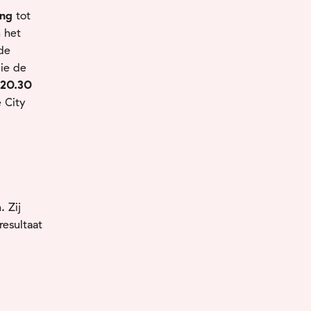
ang
tot
n het
de
die de
 20.30
e City
. Zij
resultaat