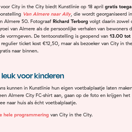
 voor City in the City biedt Kunstlinie op 18 april
gratis toeg
onstelling
Van Almere naar Ally
, die wordt georganiseerd i
an Almere 50. Fotograaf
Richard Terborg
volgt daarin zowel 
groei van Almere als de persoonlijke verhalen van bewoners 
de vormgeven. De tentoonstelling is geopend van
13.00 tot
 regulier ticket kost €12,50, maar als bezoeker van City in th
ratis naar binnen.
 leuk voor kinderen
ns kunnen in Kunstlinie hun eigen voetbalplaatje laten maken
een Almere City FC‑shirt aan, gaan op de foto en krijgen het 
ee naar huis als écht voetbalplaatje.
de hele programmering
van City in the City.