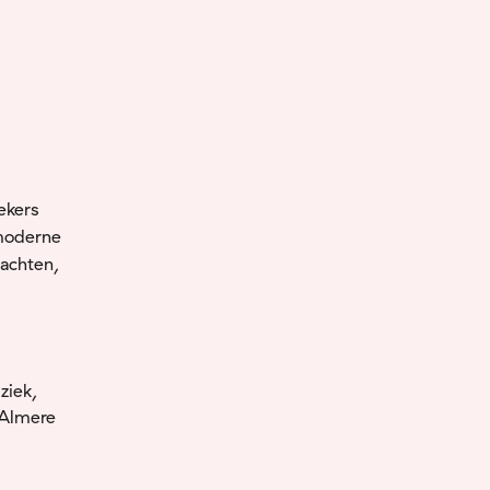
ekers
 moderne
achten,
ziek,
 Almere