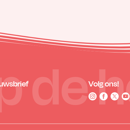
 op de 
euwsbrief
Volg ons!