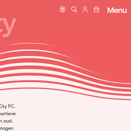
Menu
ty
City FC.
ortieve
n oud.
t mogen