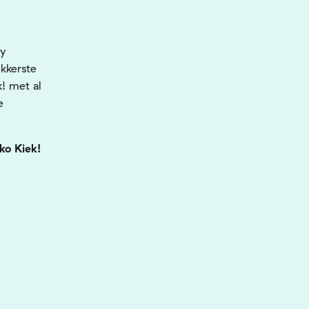
dy
ekkerste
! met al
e
ko Kiek!