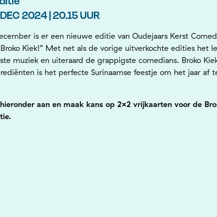
ditie
 DEC 2024 | 20.15 UUR
ecember is er een nieuwe editie van Oudejaars Kerst Come
“Broko Kiek!” Met net als de vorige uitverkochte edities het l
ste muziek en uiteraard de grappigste comedians. Broko Kiek
rediënten is het perfecte Surinaamse feestje om het jaar af t
 hieronder aan en maak kans op 2×2 vrijkaarten voor de Bro
tie.