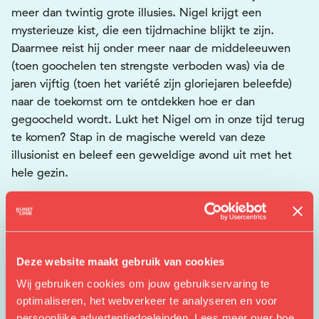
meer dan twintig grote illusies. Nigel krijgt een
mysterieuze kist, die een tijdmachine blijkt te zijn.
Daarmee reist hij onder meer naar de middeleeuwen
(toen goochelen ten strengste verboden was) via de
jaren vijftig (toen het variété zijn gloriejaren beleefde)
naar de toekomst om te ontdekken hoe er dan
gegoocheld wordt. Lukt het Nigel om in onze tijd terug
te komen? Stap in de magische wereld van deze
illusionist en beleef een geweldige avond uit met het
hele gezin.
Met de kortingscode
AdventsNigel
ontvang je de 2e
kaart voor Nigel Otermans gratis!
Deze website maakt gebruik van cookies
Wij gebruiken cookies om jouw gebruikservaring te
optimaliseren, het webverkeer te analyseren en voor
persoonlijke advertentiedoeleinden. Lees meer over hoe