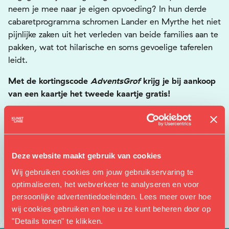
neem je mee naar je eigen opvoeding? In hun derde
cabaretprogramma schromen Lander en Myrthe het niet
pijnlijke zaken uit het verleden van beide families aan te
pakken, wat tot hilarische en soms gevoelige taferelen
leidt.
Met de kortingscode
AdventsGrof
krijg je bij aankoop
van een kaartje het tweede kaartje gratis!
Deze website maakt gebruik van cookies
Wij gebruiken cookies om jouw gebruikservaring te
optimaliseren, het webverkeer te analyseren en voor
persoonlijke advertentiedoeleinden. Lees meer over hoe
wij cookies gebruiken en hoe u ze kunt beheren door op
"Details tonen" te klikken.