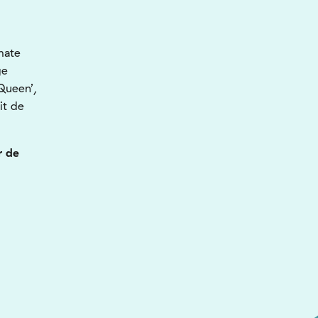
mate
ge
 Queen’,
it de
r de