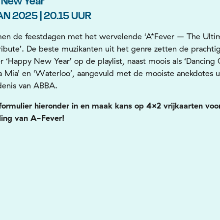
 New Year
AN 2025 | 20.15 UUR
men de feestdagen met het wervelende ‘A*Fever – The Ulti
bute’. De beste muzikanten uit het genre zetten de prachti
er ‘Happy New Year’ op de playlist, naast moois als ‘Dancing
Mia’ en ‘Waterloo’, aangevuld met de mooiste anekdotes u
denis van ABBA.
formulier hieronder in en maak kans op 4×2 vrijkaarten voo
ling van A-Fever!