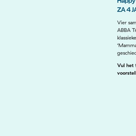
Happy
ZA 4 J
Vier sa
ABBA Tri
klassiek
‘Mamma 
geschie
Vul het 
voorstel