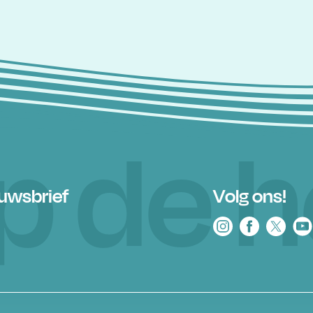
 op de 
euwsbrief
Volg ons!