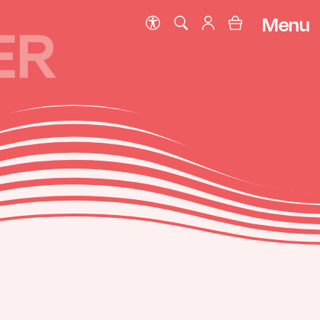
Menu
ER