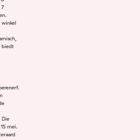
 7
en.
 winkel
amisch,
 biedt
erenerf.
en
de
 Die
 15 mei.
teraard