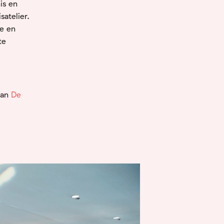
is en
satelier.
le en
te
van
De