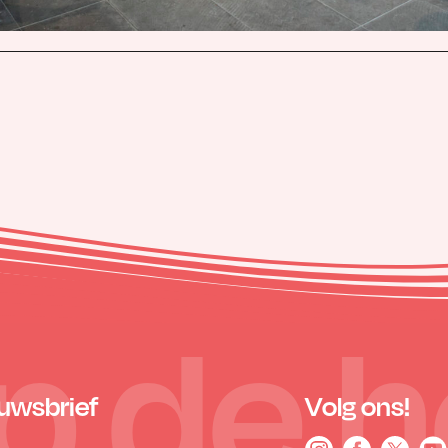
 op de 
euwsbrief
Volg ons!