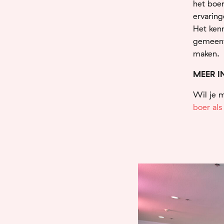
het boe
ervaring
Het kenn
gemeente
maken.
MEER I
Wil je 
boer als