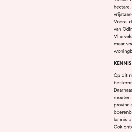
hectare.
vrijsta
Vooral d
van Odin
Vliervel
maar vo
woningb
KENNIS
Op dit m
bestemm
Daarnaas
moeten 
provinci
boerenbe
kennis b
Ook ontw