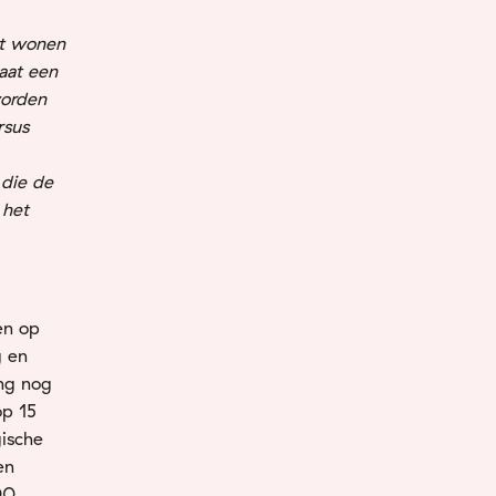
nt wonen
laat een
worden
rsus
 die de
 het
en op
g en
ng nog
op 15
gische
en
00