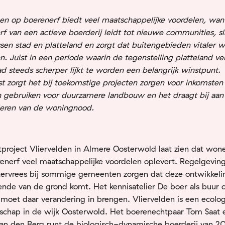
n op boerenerf biedt veel maatschappelijke voordelen, wa
rf van een actieve boerderij leidt tot nieuwe communities, s
sen stad en platteland en zorgt dat buitengebieden vitaler 
en. Juist in een periode waarin de tegenstelling platteland ve
ad steeds scherper lijkt te worden een belangrijk winstpunt.
t zorgt het bij toekomstige projecten zorgen voor inkomsten
n gebruiken voor duurzamere landbouw en het draagt bij aan
eren van de woningnood.
tproject Vliervelden in Almere Oosterwold laat zien dat won
enerf veel maatschappelijke voordelen oplevert. Regelgevin
ervrees bij sommige gemeenten zorgen dat deze ontwikkeli
nde van de grond komt. Het kennisatelier De boer als buur 
 moet daar verandering in brengen. Vliervelden is een ecolo
chap in de wijk Oosterwold. Het boerenechtpaar Tom Saat 
van den Berg runt de biologisch-dynamische boerderij van 2