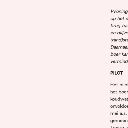
Woninge
op het e
brug tus
en blijv
(rand)st
Daarnaas
boer ka
vermind
PILOT
Het pilo
het boer
koudwat
onvoldoe
mei a.s.
gemeens
Tineke 