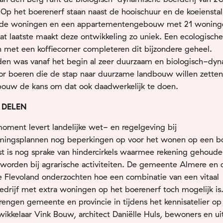
 Op het boerenerf staan naast de hooischuur en de koeienstal
ande woningen en een appartementengebouw met 21 woning
at laatste maakt deze ontwikkeling zo uniek. Een ecologische
 met een koffiecorner completeren dit bijzondere geheel.
den was vanaf het begin al zeer duurzaam en biologisch-dyn
or boeren die de stap naar duurzame landbouw willen zetten
ouw de kans om dat ook daadwerkelijk te doen.
 DELEN
oment levert landelijke wet- en regelgeving bij
ingsplannen nog beperkingen op voor het wonen op een bo
t is nog sprake van hindercirkels waarmee rekening gehoud
worden bij agrarische activiteiten. De gemeente Almere en 
e Flevoland onderzochten hoe een combinatie van een vitaal
drijf met extra woningen op het boerenerf toch mogelijk is.
rengen gemeente en provincie in tijdens het kennisatelier op
ikkelaar Vink Bouw, architect Daniëlle Huls, bewoners en ui