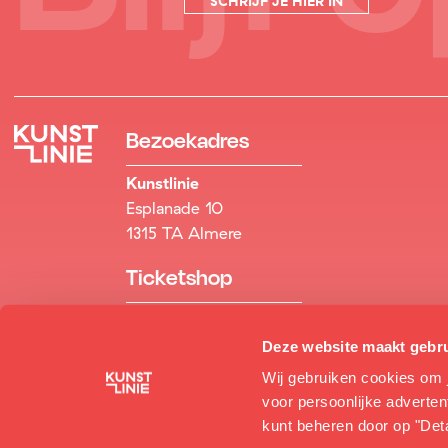
SCHRIJF JE HIER IN
Bezoekadres
Kunstlinie
Esplanade 10
1315 TA Almere
Ticketshop
036 84 55 555
ticketshop@kunstlinie.nl
Deze website maakt gebru
Wij gebruiken cookies om 
Receptie
voor persoonlijke adverte
kunt beheren door op "Deta
036 84 55 888