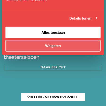
Kunstlinie Seizoensbrochure ’26/’27 nu
online!
Details tonen
NAAR BERICHT
Alles toestaan
08 MEI 2026
NIEUWS
Weigeren
Belangrijke data voor jouw nieuwe
theaterseizoen
NAAR BERICHT
VOLLEDIG NIEUWS OVERZICHT