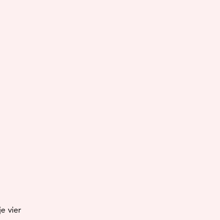
 je
vier