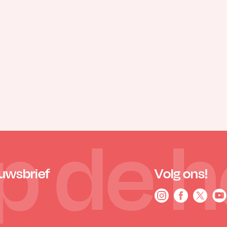
 op de 
euwsbrief
Volg ons!