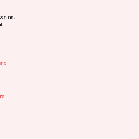
ten na.
l.
ine
te