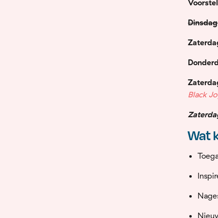
Voorste
Dinsdag
Zaterd
Donder
Zaterda
Black Jo
Zaterd
Wat k
Toega
Inspi
Nages
Nieuw