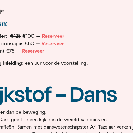
kje
en:
lier:
€125
€100
–
Reserveer
orrosiapas €60
–
Reserveer
ent
€75 –
Reserveer
 Inleiding:
een uur voor de voorstelling.
jkstof – Dans
rder dan de beweging.
 Dans geeft je een kijkje in de wereld van dans en
afieën.
Samen met danswetenschapster Ari Tazelaar verken