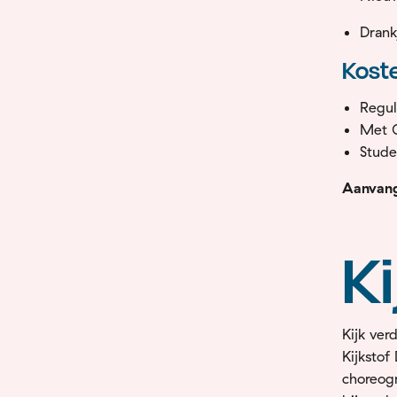
Dran
Kost
Regu
Met C
Stud
Aanvang
Ki
Kijk ve
Kijkstof
choreogr