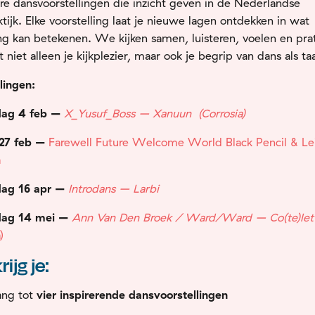
re dansvoorstellingen
die inzicht geven in de Nederlandse
tijk. Elke voorstelling laat je nieuwe lagen ontdekken in wat
 kan betekenen. We kijken samen, luisteren, voelen en pra
t niet alleen je kijkplezier, maar ook je begrip van dans als taa
llingen:
ag 4 fe
b –
X_Yusuf_Boss – Xanuun
(Corrosia)
 27 feb –
Farewell Future Welcome World Black Pencil & Le
a
ag 16 apr –
Introdans – Larbi
dag 14 mei –
Ann Van Den Broek / Ward/Ward – Co(te)let
)
rijg je:
ang tot
vier inspirerende dansvoorstellingen