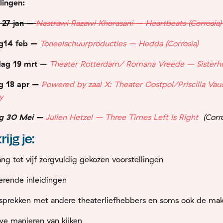
llingen:
 27 jan –
Nastrawi Razawi Khorasani – Heartbeats (Corrosia)
ag14 feb –
Toneelschuurproducties – Hedda (Corrosia)
dag 19 mrt –
T
heater Rotterdam/ Romana Vreede – Sisterh
g 18 apr –
Powered by zaal X: Theater Oostpol/Priscilla Vau
y
ag 30 Mei –
Julien Hetzel – Three Times Left Is Right
(Corr
rijg je:
ng tot vijf zorgvuldig gekozen voorstellingen
rerende inleidingen
prekken met andere theaterliefhebbers en soms ook de mak
e manieren van kijken