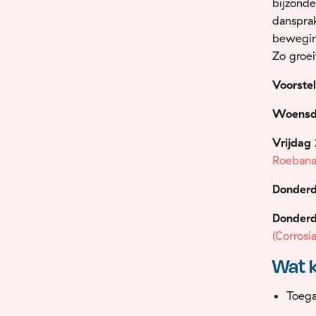
bijzonde
dansprak
beweging
Zo groei
Voorste
Woensd
Vrijdag
Roeban
Donderd
Donder
(Corrosia
Wat k
Toeg