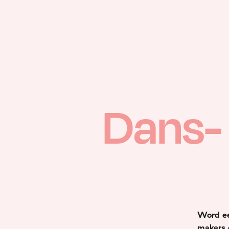
Dans- 
Word ee
makers 