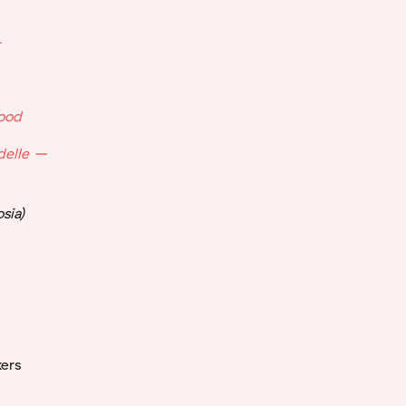
ood
delle –
osia)
ers