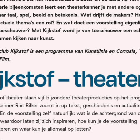
erie bijeenkomsten leert een theaterkenner je met andere o
aar taal, spel, beeld en betekenis. Wat drijft de makers? H
ctuele thema’s een rol? En wat doet een voorstelling eigenl
 toeschouwer? Met Kijkstof word je van toeschouwer een ec
Samen kijken naar kunst.
lub Kijkstof is een programma van Kunstlinie en Corrosia, 
Film.
jkstof – theate
stof theater staan vijf bijzondere theaterproducties op het p
kenner
Rixt Bilker zoomt in op tekst, geschiedenis en actualite
 En de voorstelling zelf natuurlijk: wat is de achtergrond van 
waardoor laten zij zich inspireren, hoe kun je de voorstelling
teren en waar kun je allemaal op letten?