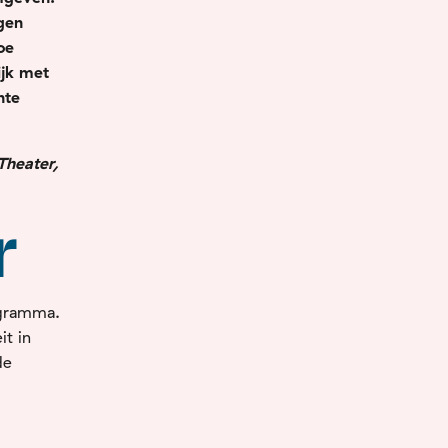
gen
oe
ijk met
hte
Theater,
r
rogramma.
it in
de