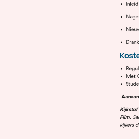
Inlei
Nages
Nieuw
Dran
Kost
Regul
Met C
Stud
Aanvang
Kijkstof
Film
.
Sa
kijkers 