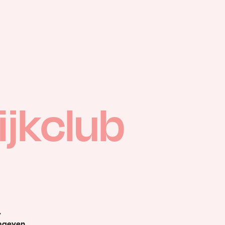
ijkclub
,
mgeven.