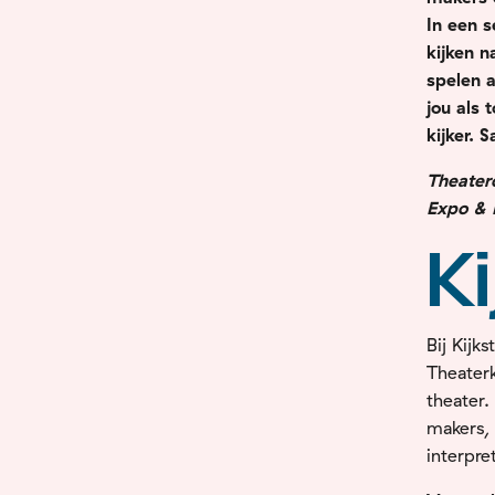
In een s
kijken n
spelen a
jou als
kijker. 
Theaterc
Expo & 
Ki
Bij Kijk
Theater
theater.
makers, 
interpre