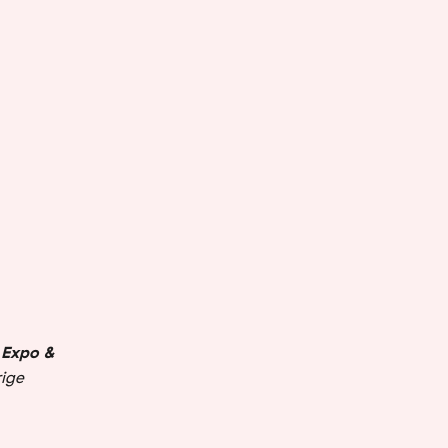
 Expo &
rige