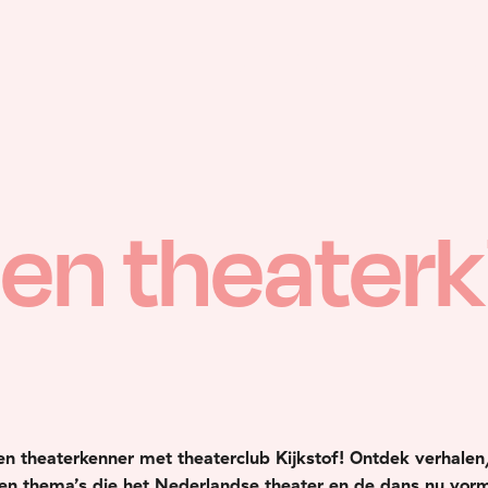
en theaterk
n theaterkenner met theaterclub Kijkstof! Ontdek verhalen
en thema’s die het Nederlandse theater en de dans nu vor