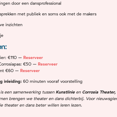
dingen door een dansprofessional
prekken met publiek en soms ook met de makers
e inzichten
kje
en:
ier: €110 –
Reserveer
orrosiapas: €50
–
Reserveer
ent
€60 –
Reserveer
 inleiding:
60 minuten vooraf voorstelling
is een samenwerking tussen
Kunstlinie
en
Corrosia Theater,
men brengen we theater en dans dichterbij. Voor nieuwsgie
die theater en dans beter willen leren lezen.