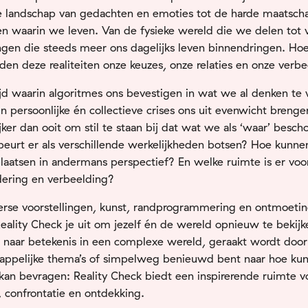
ke
landschap
van
gedachten
en
emoties
tot
de
harde
maatscha
ren
waarin
we
leven.
Van
de
fysieke
wereld
die
we
delen
tot
ngen
die
steeds
meer
ons
dagelijks
leven
binnendringen.
Ho
eden
deze
realiteiten
onze
keuzes,
onze
relaties
en
onze
verbe
ijd
waarin
algoritmes
ons
bevestigen
in
wat
we
al
denken
te
in
persoonlijke
én
collectieve
crises
ons
uit
evenwicht
brenge
jker
dan
ooit
om
stil
te
staan
bij
dat
wat
we
als ‘
waar’
besch
beurt
er
als
verschillende
werkelijkheden
botsen?
Hoe
kunn
plaatsen
in
andermans
perspectief?
En
welke
ruimte
is
er
voo
dering
en
verbeelding?
rse voorstellingen,
kunst,
randprogrammering
en
ontmoeti
eality
Check
je
uit
om
jezelf
én
de
wereld
opnieuw
te
bekij
t
naar
betekenis
in
een
complexe
wereld,
geraakt
wordt
door
appelijke
thema’s
of
simpelweg
benieuwd
bent
naar
hoe
ku
kan
bevragen:
Reality
Check
biedt
een
inspirerende
ruimte
v
e,
confrontatie
en
ontdekking.