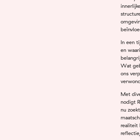
innerlij
structu
omgevi
beïnvlo
In
een
t
en
waar
belangri
Wat
ge
ons
ver
verwon
Met dive
nodigt
R
nu
zoek
maatsch
realiteit
reflecti