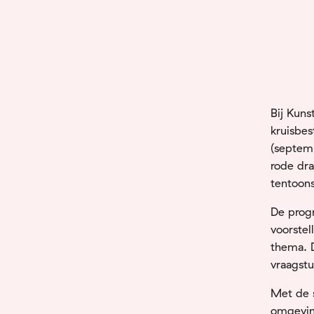
Bij Kuns
kruisbe
(septemb
rode dr
tentoons
De progr
voorstel
thema. D
vraagstuk
Met de s
omgeving