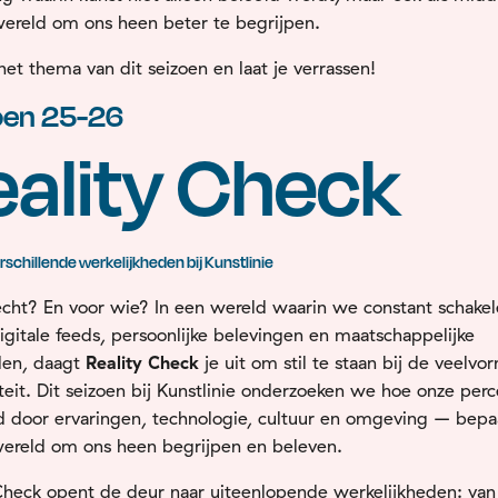
ereld om ons heen beter te begrijpen.
et thema van dit seizoen en laat je verrassen!
oen 25-26
eality Check
rschillende
werkelijkheden
bij
Kunstlinie
echt?
En
voor
wie?
In
een
wereld
waarin
we
constant
schake
igitale
feeds,
persoonlijke
belevingen
en
maatschappelijke
den,
daagt
Reality
Check
je
uit
om
stil
te
staan
bij
de
veelvor
iteit.
Dit
seizoen
bij
Kunstlinie
onderzoeken
we
hoe
onze
perc
d
door
ervaringen,
technologie,
cultuur
en
omgeving –
bepa
ereld
om
ons
heen
begrijpen
en
beleven.
Check
opent
de
deur
naar
uiteenlopende
werkelijkheden:
va