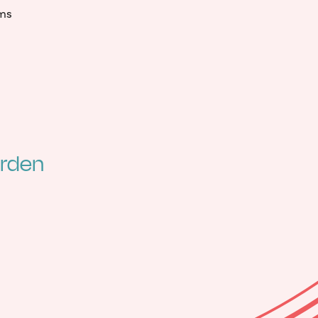
ms
orden