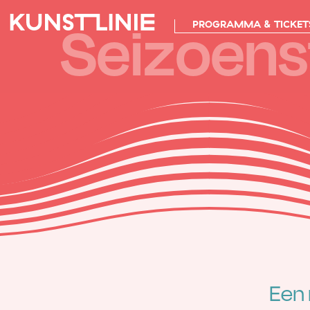
Seizoenst
PROGRAMMA & TICKET
Een 