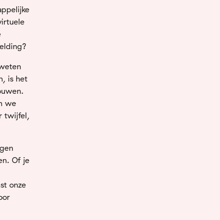
ppelijke
virtuele
e
elding?
weten
n,
is
het
ouwen.
en
we
r
twijfel,
ngen
ken.
Of
je
nst
onze
oor