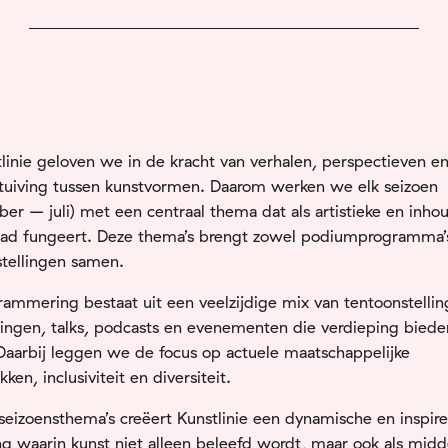
tlinie geloven we in de kracht van verhalen, perspectieven e
stuiving tussen kunstvormen. Daarom werken we elk seizoen
er – juli) met een centraal thema dat als artistieke en inhou
aad fungeert. Deze thema’s brengt zowel podiumprogramma’s
tellingen samen.
ammering bestaat uit een veelzijdige mix van tentoonstellin
lingen, talks, podcasts en evenementen die verdieping biede
aarbij leggen we de focus op actuele maatschappelijke
ken, inclusiviteit en diversiteit.
eizoensthema’s creëert Kunstlinie een dynamische en inspir
 waarin kunst niet alleen beleefd wordt, maar ook als midd