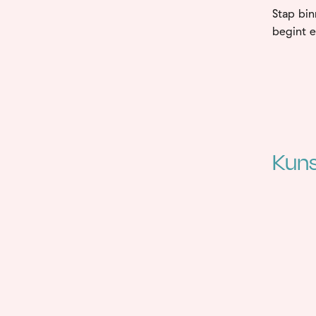
Stap
bi
begint
Kuns