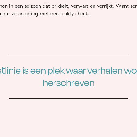
nnen
in
een
seizoen
dat
prikkelt,
verwart
en
verrijkt.
Want
so
echte
verandering
met
een
reality
check.
tlinie is een plek waar verhalen w
herschreven