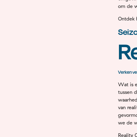
om de w
Ontdek h
Seiz
R
Verken
ve
Wat
is
tussen
d
waarhe
van
real
gevorm
we
de
w
Reality