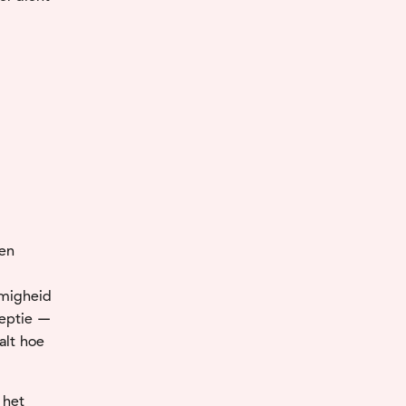
len
migheid
eptie –
alt
hoe
n
het