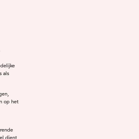
n
delijke
 als
gen,
n op het
erende
el dient