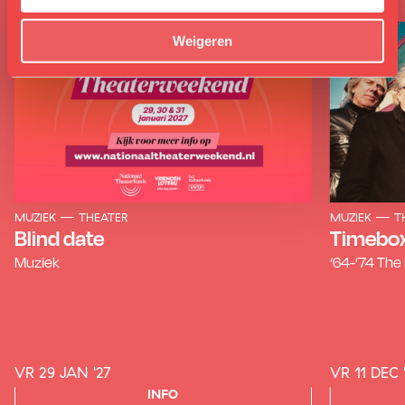
Weigeren
MUZIEK
THEATER
MUZIEK
T
Blind date
Timebo
Muziek
‘64-‘74 The 
VR 29 JAN '27
VR 11 DEC 
INFO