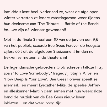
Inmiddels kent heel Nederland ze, want de afgelopen
winter verrasten ze iedere zaterdagavond weer tijdens
hun deelname aan ‘The Tribute – Battle of the Bands’
én….ze zijn dé winnaar geworden!!
Met in de finale 3 maal een 10 van de jury en een 9,6
van het publiek, scoorde Bee Gees Forever de hoogste
cijfers óóit uit de afgelopen 3 seizoenen! En dan nu
trekken ze meteen al de theaters in!
De legendarische gebroeders Gibb schreven talloze hits,
zoals ‘To Love Somebody’, ‘Tragedy’, ’Stayin’ Alive’ en
‘How Deep Is Your Love’. Bee Gees Forever speelt ze
allemaal.. en meer! Eyecather Mike, de speelse Jeffrey
en alleskunner Martijn gaan samen met hun weergaloze
band de muziek van de Bee Gees nieuw leven
inblazen….en dat werd hoog tijd!