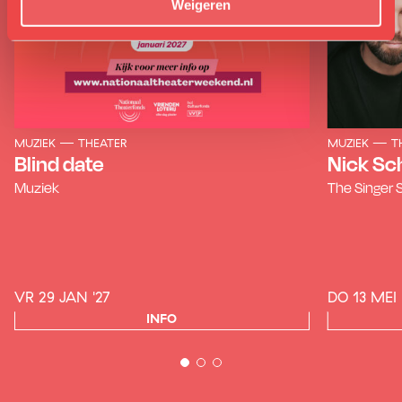
Weigeren
MUZIEK
THEATER
MUZIEK
T
Blind date
Nick Sch
Muziek
The Singer 
VR 29 JAN '27
DO 13 MEI 
INFO