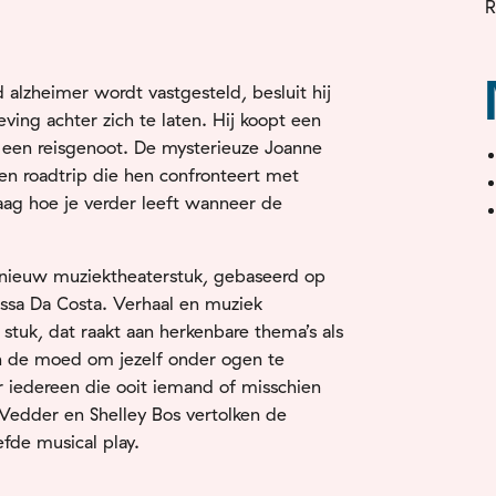
R
 alzheimer wordt vastgesteld, besluit hij
ving achter zich te laten. Hij koopt een
 een reisgenoot. De mysterieuze Joanne
en roadtrip die hen confronteert met
aag hoe je verder leeft wanneer de
n nieuw muziektheaterstuk, gebaseerd op
issa Da Costa. Verhaal en muziek
 stuk, dat raakt aan herkenbare thema’s als
n de moed om jezelf onder ogen te
r iedereen die ooit iemand of misschien
 Vedder en Shelley Bos vertolken de
efde musical play.