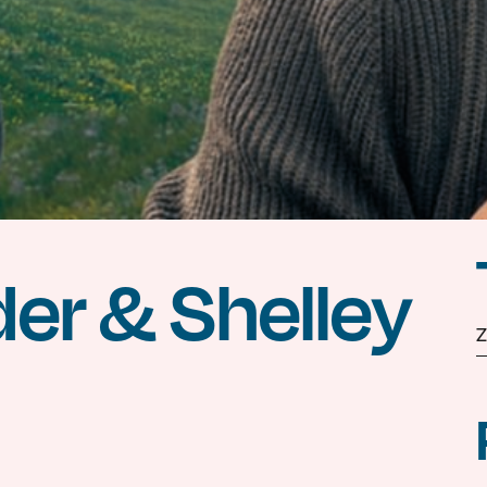
er & Shelley
Z