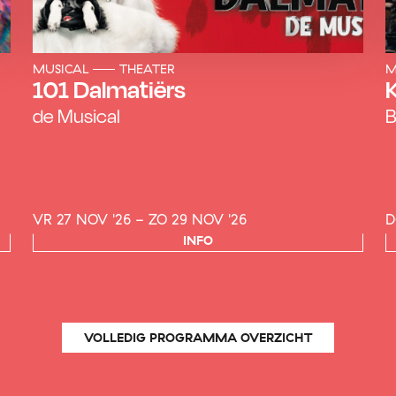
MUSICAL
THEATER
M
101 Dalmatiërs
de Musical
B
VR 27 NOV '26 - ZO 29 NOV '26
D
INFO
VOLLEDIG PROGRAMMA OVERZICHT