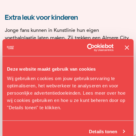
Extra leuk voor kinderen
Jonge fans kunnen in Kunstlinie hun eigen
voetbalplaatje laten maken. Zij trekken een Almere City
FC‑shirt aan, gaan op de foto en krijgen het resultaat
direct mee naar huis als écht voetbalplaatje.
Bekijk de hele programmering
van City in the City.
Deze website maakt gebruik van cookies
Wij gebruiken cookies om jouw gebruikservaring te
optimaliseren, het webverkeer te analyseren en voor
persoonlijke advertentiedoeleinden. Lees meer over hoe
wij cookies gebruiken en hoe u ze kunt beheren door op
"Details tonen" te klikken.
Details tonen