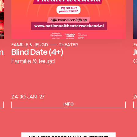
FAMILIE & JEUGD
THEATER
F
in
Blind Date (4+)
J
Familie & Jeugd
G
ZA 30 JAN '27
Z
INFO