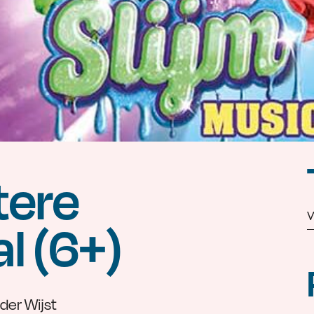
tere
W
l (6+)
der Wijst