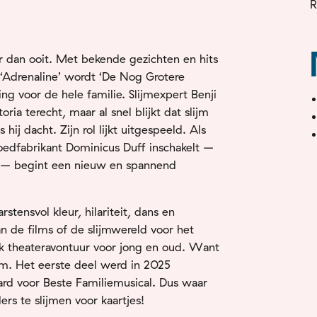
R
er dan ooit. Met bekende gezichten en hits
en ‘Adrenaline’ wordt ‘De Nog Grotere
ing voor de hele familie. Slijmexpert Benji
ria terecht, maar al snel blijkt dat slijm
 hij dacht. Zijn rol lijkt uitgespeeld. Als
oedfabrikant Dominicus Duff inschakelt –
s – begint een nieuw en spannend
stensvol kleur, hilariteit, dans en
van de films of de slijmwereld voor het
ijk theateravontuur voor jong en oud. Want
ijm. Het eerste deel werd in 2025
d voor Beste Familiemusical. Dus waar
ers te slijmen voor kaartjes!