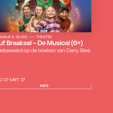
AMILIE & JEUGD
THEATER
uf Braaksel – De Musical (6+)
ebaseerd op de boeken van Carry Slee
O 07 MRT '27
INFO