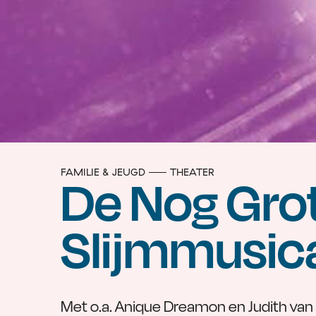
FAMILIE & JEUGD
THEATER
De Nog Gro
Slijmmusica
Met o.a. Anique Dreamon en Judith van 