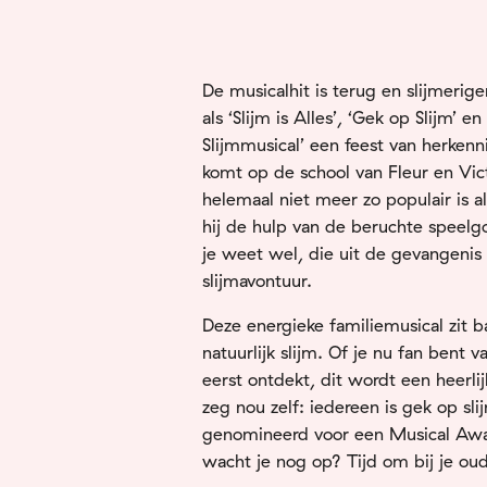
De musicalhit is terug en slijmerig
als ‘Slijm is Alles’, ‘Gek op Slijm’ 
Slijmmusical’ een feest van herkenn
komt op de school van Fleur en Victo
helemaal niet meer zo populair is als
hij de hulp van de beruchte speelg
je weet wel, die uit de gevangeni
slijmavontuur.
Deze energieke familiemusical zit bar
natuurlijk slijm. Of je nu fan bent 
eerst ontdekt, dit wordt een heerl
zeg nou zelf: iedereen is gek op sl
genomineerd voor een Musical Awar
wacht je nog op? Tijd om bij je oud