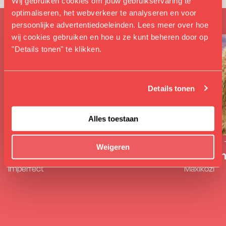
Wij gebruiken cookies om jouw gebruikservaring te
Soortgelijk
optimaliseren, het webverkeer te analyseren en voor
persoonlijke advertentiedoeleinden. Lees meer over hoe
wij cookies gebruiken en hoe u ze kunt beheren door op
"Details tonen" te klikken.
Details tonen
Alles toestaan
CABARET
THEATER
CABARET
Weigeren
Klaas van der Eerden
Max van
Imperfect
Maxikozi