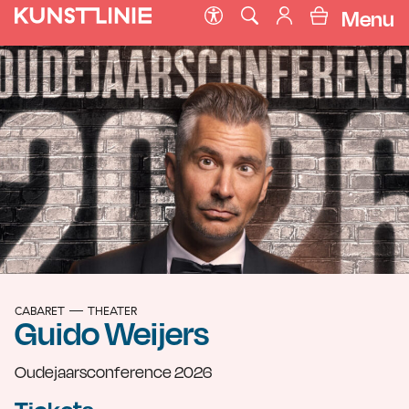
Menu
CABARET
THEATER
Guido Weijers
Oudejaarsconference 2026