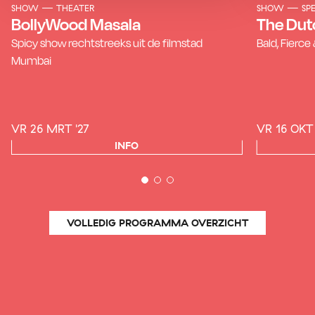
SHOW
THEATER
SHOW
SP
BollyWood Masala
The Dut
Spicy show rechtstreeks uit de filmstad
Bald, Fierce
Mumbai
VR 26 MRT '27
VR 16 OKT 
INFO
VOLLEDIG PROGRAMMA OVERZICHT