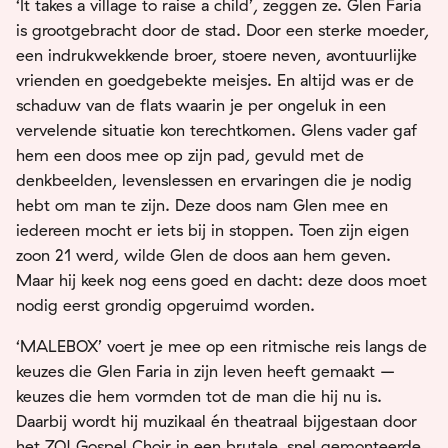
‘It takes a village to raise a child’, zeggen ze. Glen Faria
is grootgebracht door de stad. Door een sterke moeder,
een indrukwekkende broer, stoere neven, avontuurlijke
vrienden en goedgebekte meisjes. En altijd was er de
schaduw van de flats waarin je per ongeluk in een
vervelende situatie kon terechtkomen. Glens vader gaf
hem een doos mee op zijn pad, gevuld met de
denkbeelden, levenslessen en ervaringen die je nodig
hebt om man te zijn. Deze doos nam Glen mee en
iedereen mocht er iets bij in stoppen. Toen zijn eigen
zoon 21 werd, wilde Glen de doos aan hem geven.
Maar hij keek nog eens goed en dacht: deze doos moet
nodig eerst grondig opgeruimd worden.
‘MALEBOX’ voert je mee op een ritmische reis langs de
keuzes die Glen Faria in zijn leven heeft gemaakt –
keuzes die hem vormden tot de man die hij nu is.
Daarbij wordt hij muzikaal én theatraal bijgestaan door
het ZO! Gospel Choir in een brutale, snel gemonteerde