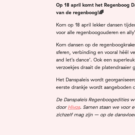
Op 18 april komt het Regenboog Dan
van de regenboog!
🌈
Kom op 18 april lekker dansen tijde
voor alle regenboogouderen en ally’
Kom dansen op de regenboogkraker
sferen, verbinding en vooral héél v
and let’s dance’. Ook een superle
verzoekjes draait de platendraaier 
Het Danspaleis wordt georganiseerd
eerste drankje wordt aangeboden d
De Danspaleis Regenboogedities 
door
Hivos
. Samen staan we voor e
zichzelf mag zijn – op de dansvloe