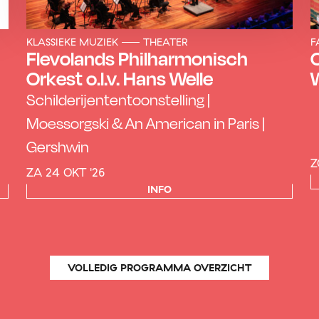
KLASSIEKE MUZIEK
THEATER
F
Flevolands Philharmonisch
O
Orkest o.l.v. Hans Welle
Schilderijententoonstelling |
Moessorgski & An American in Paris |
Gershwin
Z
ZA 24 OKT '26
INFO
VOLLEDIG PROGRAMMA OVERZICHT