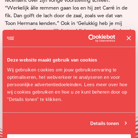
recensent over zijn vorige voorstelling schreef:
“Werkelijk álle remmen gaan los en hij zet Carré in de
fik. Dan golft de lach door de zaal, zoals we dat van
Toon Hermans kenden.” Ook in ‘Gelukkig heb je mij
nog’ neemt Groenendijk het publiek weer aan zijn hand
mee door zijn leven. Een kleurrijk leven waarin altijd wel
een brandje te blussen valt.
Deze website maakt gebruik van cookies
Wij gebruiken cookies om jouw gebruikservaring te
optimaliseren, het webverkeer te analyseren en voor
persoonlijke advertentiedoeleinden. Lees meer over hoe
wij cookies gebruiken en hoe u ze kunt beheren door op
"Details tonen" te klikken.
Details tonen