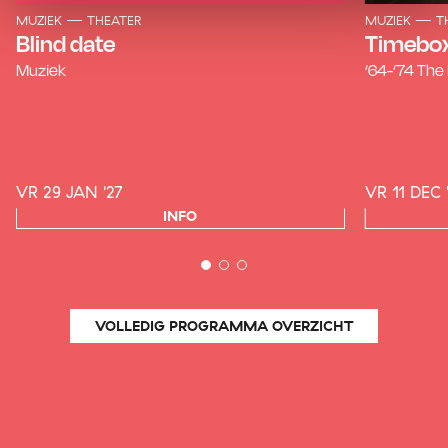
MUZIEK
THEATER
MUZIEK
T
Blind date
Timebo
Muziek
‘64-‘74 The 
VR 29 JAN '27
VR 11 DEC 
INFO
VOLLEDIG PROGRAMMA OVERZICHT