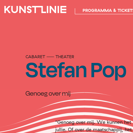
PROGRAMMA & TICKET
CABARET
THEATER
Stefan Pop
Genoeg over mij
“Genoeg over mij. We kunnen het h
jullie. Of over de maatschappij, het