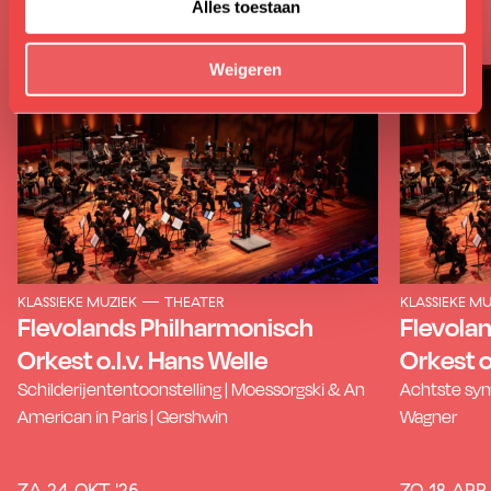
Soortgelijk
Alles toestaan
Weigeren
KLASSIEKE MUZIEK
THEATER
KLASSIEKE MU
Flevolands Philharmonisch
Flevola
Orkest o.l.v. Hans Welle
Orkest o
Schilderijententoonstelling | Moessorgski & An
Achtste sym
American in Paris | Gershwin
Wagner
ZA 24 OKT '26
ZO 18 APR 