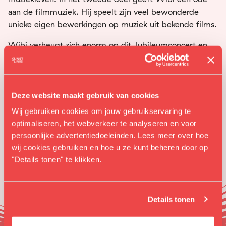
aan de filmmuziek. Hij speelt zijn veel bewonderde
unieke eigen bewerkingen op muziek uit bekende films.
Wibi verheugt zich enorm op dit Jubileumconcert en
na afloop is er de mogelijkheid voor een persoonlijke
meet & greet.
Deze website maakt gebruik van cookies
Wij gebruiken cookies om jouw gebruikservaring te
optimaliseren, het webverkeer te analyseren en voor
persoonlijke advertentiedoeleinden. Lees meer over hoe
wij cookies gebruiken en hoe u ze kunt beheren door op
"Details tonen" te klikken.
Details tonen