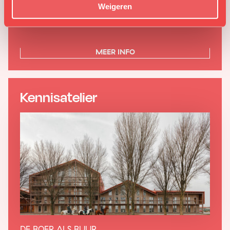
Weigeren
LATIN
MEER INFO
Kennisatelier
DE BOER ALS BUUR