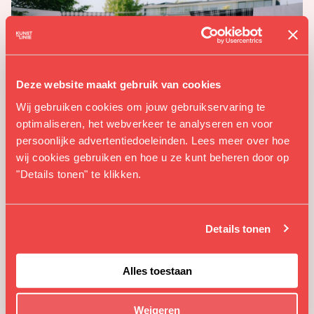
Deze website maakt gebruik van cookies
Wij gebruiken cookies om jouw gebruikservaring te
optimaliseren, het webverkeer te analyseren en voor
persoonlijke advertentiedoeleinden. Lees meer over hoe
wij cookies gebruiken en hoe u ze kunt beheren door op
"Details tonen" te klikken.
Details tonen
The Sacred Space is een samenwerking van
Kunstlinie
Almere
,
Motion Fades
en
The Next Way
, en maakt
Alles toestaan
deel uit van
Black Achievement Month Nederland
, een
jaarlijkse viering van de kracht, creativiteit en bijdragen
Weigeren