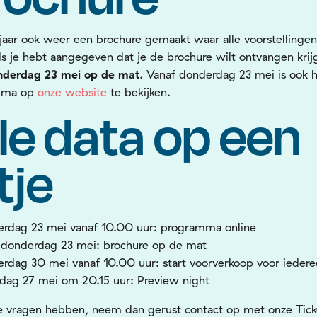
t jaar ook weer een brochure gemaakt waar alle voorstellingen
ls je hebt aangegeven dat je de brochure wilt ontvangen krijg
nderdag
23 mei
op de mat
. Vanaf donderdag 23 mei is ook 
mma op
onze website
te bekijken.
le data op een
jtje
rdag 23 mei vanaf 10.00 uur: programma online
donderdag 23 mei: brochure op de mat
rdag 30 mei vanaf 10.00 uur: start voorverkoop voor ieder
ag 27 mei om 20.15 uur: Preview night
e vragen hebben, neem dan gerust contact op met onze Tic