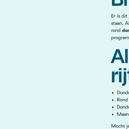
Er is di
staan. A
rond
do
progra
Al
ri
Donde
Rond 
Donde
Maand
Mocht j