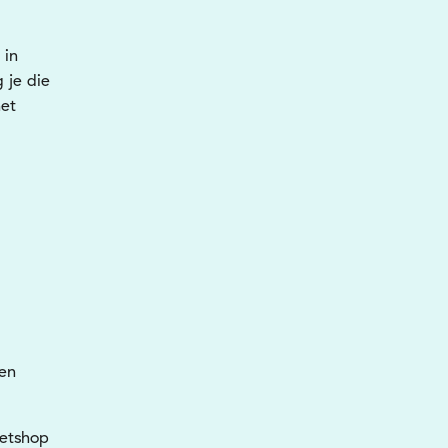
 in
 je die
het
een
ketshop