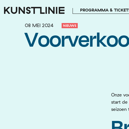
PROGRAMMA & TICKET
08 MEI 2024
NIEUWS
Voorverko
Onze vo
start de
seizoen t
B