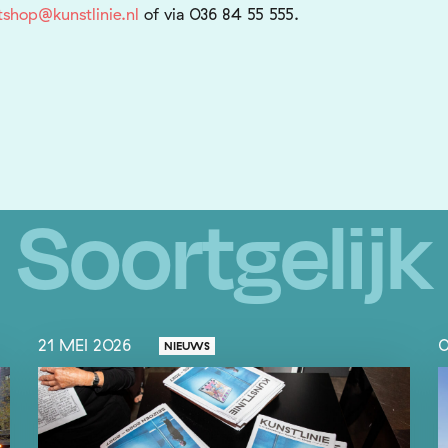
tshop@kunstlinie.nl
of via 036 84 55 555.
Soortgelijk
21 MEI 2026
0
NIEUWS