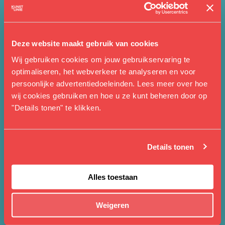
Kunstlinie Seizoensbrochure ’26/’27 nu
online!
NAAR BERICHT
Deze website maakt gebruik van cookies
Wij gebruiken cookies om jouw gebruikservaring te
optimaliseren, het webverkeer te analyseren en voor
08 MEI 2026
NIEUWS
persoonlijke advertentiedoeleinden. Lees meer over hoe
Belangrijke data voor jouw nieuwe
wij cookies gebruiken en hoe u ze kunt beheren door op
"Details tonen" te klikken.
theaterseizoen
NAAR BERICHT
Details tonen
Alles toestaan
VOLLEDIG NIEUWS OVERZICHT
Weigeren