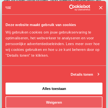
van inclusief omschrijven. Nog steeds overwegend wit
en man. Voor die witte mannen moet er zeker plaats
blijven, maar een diverser werkveld kan een enorme
verrijking van het vak betekenen. Zowel voor de
ontwerpwereld zelf als haar eindgebruikers.
Deze website maakt gebruik van cookies
Wij gebruiken cookies om jouw gebruikservaring te
optimaliseren, het webverkeer te analyseren en voor
persoonlijke advertentiedoeleinden. Lees meer over hoe
Studentenkorting
wij cookies gebruiken en hoe u ze kunt beheren door op
"Details tonen" te klikken.
Studenten kunnen op vertoon van hun studentenpas
voor slechts €5,- p.p naar het Ontwerperscafé X
Windesheim.
Details tonen
Ontwerperscafé X Windesheim
Alles toestaan
Zondag 18 juni van 16.00 tot 18.00 uur
Weigeren
Kunstlinie